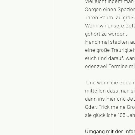
Vielleicht indem man 
Sorgen einen Spazier
 ihren Raum. Zu groß 
Wenn wir unsere Gefü
gehört zu werden. 
Manchmal stecken auc
eine große Traurigke
euch und darauf, wan
oder zwei Termine mit
 Und wenn die Gedanken anfangen zu kreisen, kann man diese liebevoll stoppen, ihnen 
mitteilen dass man si
dann ins Hier und Je
Oder, Trick meine Gr
sie glückliche 105 Jah
Umgang mit der Info