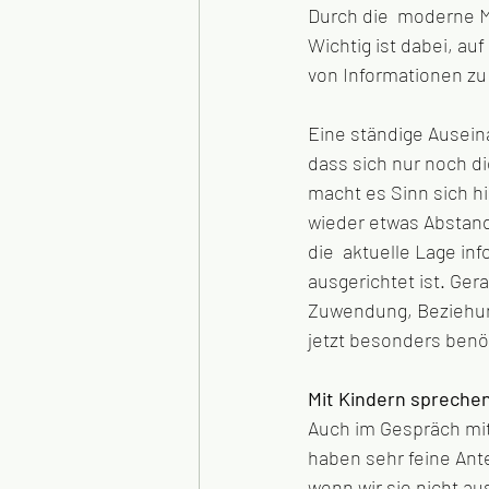
Durch die  moderne M
Wichtig ist dabei, au
von Informationen zu 
Eine ständige Auseina
dass sich nur noch d
macht es Sinn sich h
wieder etwas Abstan
die  aktuelle Lage in
ausgerichtet ist. Ger
Zuwendung, Beziehung
jetzt besonders benö
Mit Kindern spreche
Auch im Gespräch mit
haben sehr feine Ant
wenn wir sie nicht a