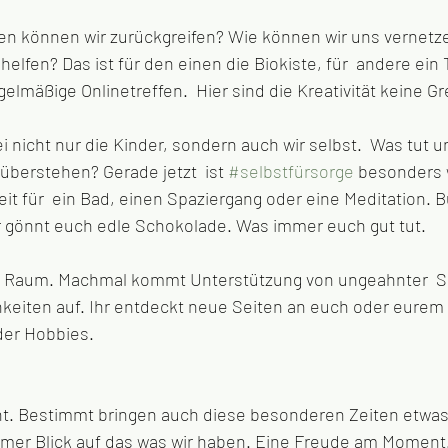
n können wir zurückgreifen? Wie können wir uns vernetz
helfen? Das ist für den einen die Biokiste, für  andere ein 
mäßige Onlinetreffen.  Hier sind die Kreativität keine Gr
i nicht nur die Kinder, sondern auch wir selbst.  Was tut u
 überstehen? Gerade jetzt  ist 
#selbstfürsorge
 besonders 
t für  ein Bad, einen Spaziergang oder eine Meditation. B
r gönnt euch edle Schokolade. Was immer euch gut tut. 
 Raum. Machmal kommt Unterstützung von ungeahnter  Se
hkeiten auf. Ihr entdeckt neue Seiten an euch oder eurem 
der Hobbies.
cht. Bestimmt bringen auch diese besonderen Zeiten etwas 
amer Blick auf das was wir haben. Eine Freude am Moment.