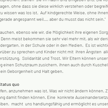
agen, ohne dass sie diese wirklich verstehen oder begreif
, zu wissen was los ist.  Auf kindgerechte Weise, ohne ihnen
 gerade angespannt weil..., aber du musst das nicht sein."
auchen, ebenso wie wir, die Möglichkeit ihre eigenen Sor
Denn meist bekommen sie sehr viel mehr mit, als wir den
dergarten, in der Schule oder in den Medien.  Es ist wichti
ber zu sprechen und Kinder nicht mit  ihren Ängsten  alle
stützung,  Solidarität und Trost. Wir Eltern können unse
g einen Schutzraum zusichern, ihnen auch durch Kuschel
in Geborgenheit und Halt geben.
Status quo
fen, anzunehmen was ist. Was wir nicht ändern können. Z
ng damit finden können. Eine  konkrete Auseinandersetz
iben,  macht  uns handlungsfähig und ermöglicht es unsere