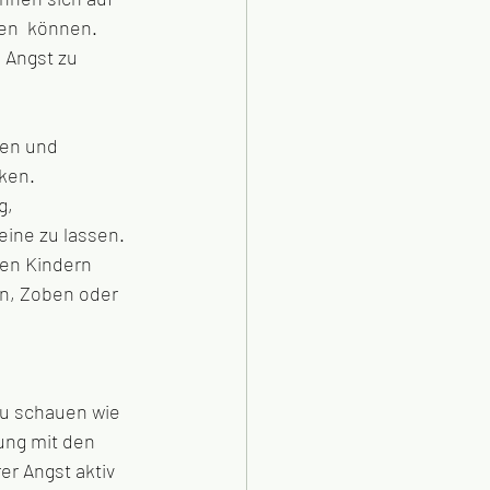
en  können. 
 Angst zu 
gen und 
ken. 
g, 
ine zu lassen. 
ren Kindern 
n, Zoben oder 
u schauen wie 
ung mit den 
r Angst aktiv 