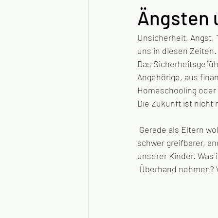
Ängsten 
Unsicherheit, Angst, T
uns in diesen Zeiten.
Das Sicherheitsgefühl
Angehörige, aus fina
Homeschooling oder H
Die Zukunft ist nich
 Gerade als Eltern wollen wir unsere Kinder vor allem beschützen. Und auf einmal ist da ein 
schwer greifbarer, a
unserer Kinder. Was i
 Überhand nehmen? Wi