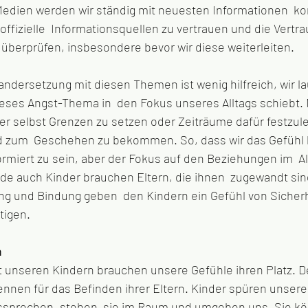
edien werden wir ständig mit neuesten Informationen  kon
f offizielle  Informationsquellen zu vertrauen und die Vertr
überprüfen, insbesondere bevor wir diese weiterleiten. 
ndersetzung mit diesen Themen ist wenig hilfreich, wir la
ieses Angst-Thema in  den Fokus unseres Alltags schiebt.
ier selbst Grenzen zu setzen oder Zeiträume dafür festzu
d zum  Geschehen zu bekommen. So, dass wir das Gefühl 
formiert zu sein, aber der Fokus auf den Beziehungen im  Al
ade auch Kinder brauchen Eltern, die ihnen  zugewandt sind 
 und Bindung geben  den Kindern ein Gefühl von Sicherhe
tigen. 
n
 unseren Kindern brauchen unsere Gefühle ihren Platz. D
ennen für das Befinden ihrer Eltern. Kinder spüren unsere
ussprechen, stehen  sie im Raum und umgeben uns. Sie kö