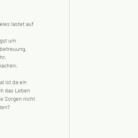
eles lastet auf 
ngst um 
rbetreuung, 
r. 
 machen.
ch das Leben 
ie Sorgen nicht 
ten? 