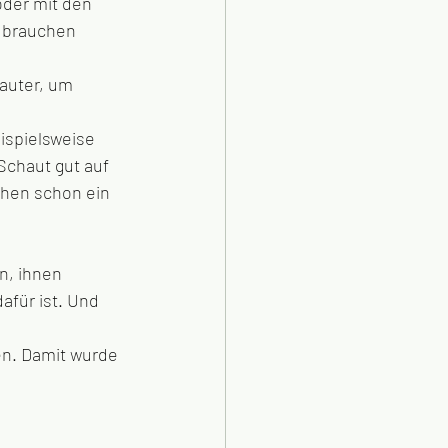
oder mit den 
 brauchen 
auter, um 
ispielsweise 
Schaut gut auf 
chen schon ein 
afür ist. Und 
en. Damit wurde 