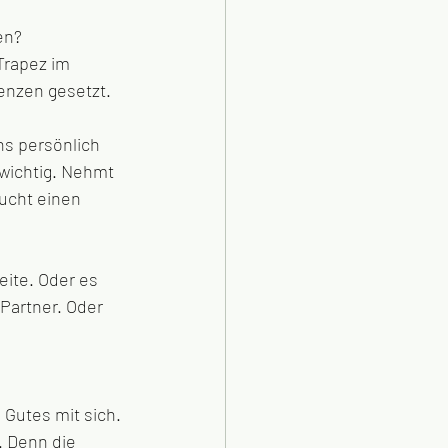
en? 
Trapez im 
enzen gesetzt. 
ns persönlich 
wichtig. Nehmt 
ucht einen 
ite. Oder es 
Partner. Oder 
Gutes mit sich. 
 Denn die 