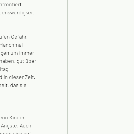
frontiert. 
auenswürdigkeit 
ufen Gefahr, 
 Manchmal 
legen um immer 
haben, gut über 
ltag 
in dieser Zeit. 
it, das sie 
enn Kinder 
 Ängste. Auch 
nnen sich auf 