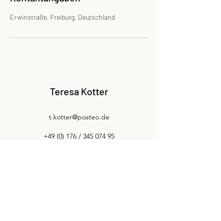
Erwinstraße, Freiburg, Deutschland
Teresa Kotter
t.kotter@posteo.de
+49 (0) 176 /
345 074 95
Allgemeine Geschäftsbedingungen
Nägeleseestr. 41, 79102 Freiburg