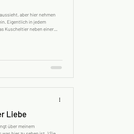
h aussieht, aber hier nehmen
in. Eigentlich in jedem
nk wurde sorgfältig verziert.
en finden sich besonders
 und Haarklammern. Ich glaube
e gehört das einfach dazu und
 das Chaos liebevoll umarmen
er Liebe
ängt über meinem
as hier zu sehen ist..) Sie