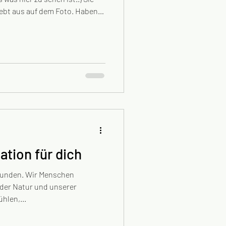
iebt aus auf dem Foto. Haben
er Kriegserfahrungen und
teinander verbracht und fünf
d ihren Weg gemeinsam
ns scheidet? Damals waren die
ganz andere als heute.
d für alleinstehende
ation für dich
rbunden. Wir Menschen
 der Natur und unserer
hlen,...