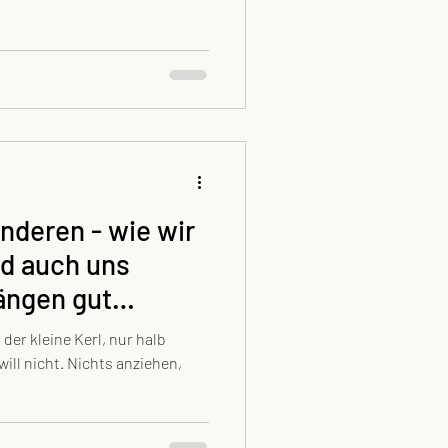
nderen - wie wir
nd auch uns
ängen gut
.
 der kleine Kerl, nur halb
ill nicht. Nichts anziehen,