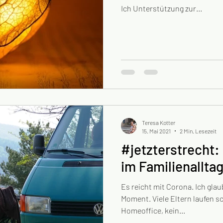
Ich Unterstützung zur...
Teresa Kotter
15. Mai 2021
2 Min. Lesezeit
#jetzterstrecht:
im Familienallta
Es reicht mit Corona. Ich glau
Moment. Viele Eltern laufen s
Homeoffice, kein...