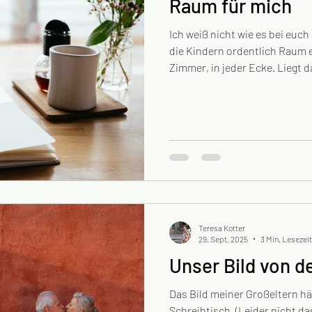
Raum für mich
Ich weiß nicht wie es bei euc
die Kindern ordentlich Raum e
Zimmer, in jeder Ecke. Liegt das Kuscheltier neben einer
alten Socke und der Flurschra
Selbst in meinen Jackentasch
wertvolle Steine, Kekskrümel
in einer gewissen Lebensphas
darf auch so sein. Dürfen wir
und annehmen. Die spannen
Teresa Kotter
29. Sept. 2025
3 Min. Lesezeit
Unser Bild von d
Das Bild meiner Großeltern h
Schreibtisch. (Leider nicht das w