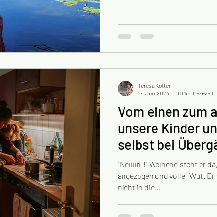
Teresa Kotter
17. Juni 2024
6 Min. Lesezeit
Vom einen zum a
unsere Kinder u
selbst bei Überg
begleiten können
"Neiiiin!!" Weinend steht er da,
angezogen und voller Wut. Er w
nicht in die...