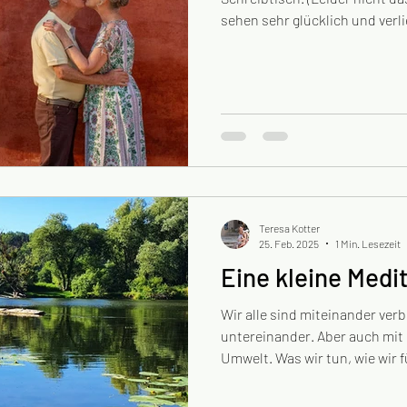
sehen sehr glücklich und verl
ein langes Leben voll schwer
anderer Herausforderungen mi
Kinder großgezogen. Sie sin
gegangen. Bis dass der Tod u
Erwartungen an Beziehungen 
Scheidungen gab es selten un
Teresa Kotter
25. Feb. 2025
1 Min. Lesezeit
Eine kleine Medit
Wir alle sind miteinander ve
untereinander. Aber auch mit
Umwelt. Was wir tun, wie wir fü