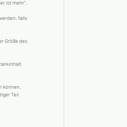
r ist mehr". 
erden, falls 
er Größe des 
rankinhalt 
n können. 
iger Teil 