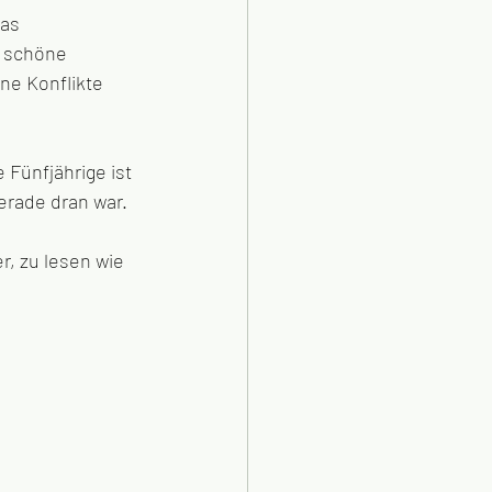
as 
z schöne 
ne Konflikte 
 Fünfjährige ist 
erade dran war. 
r, zu lesen wie 