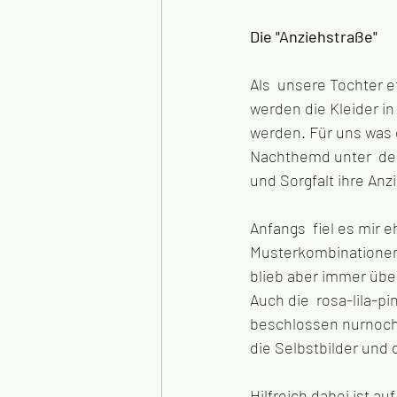
Die "Anziehstraße"
Als  unsere Tochter et
werden die Kleider i
werden. Für uns was
Nachthemd unter  dem 
und Sorgfalt ihre Anz
Anfangs  fiel es mir 
Musterkombinationen z
blieb aber immer übe
Auch die  rosa-lila-p
beschlossen nurnoch 
die Selbstbilder und
Hilfreich dabei ist auf