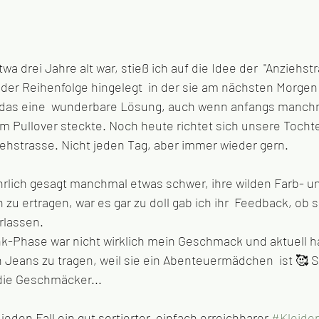
wa drei Jahre alt war, stieß ich auf die Idee der  "Anziehst
n der Reihenfolge hingelegt  in der sie am nächsten Morge
 das eine  wunderbare Lösung, auch wenn anfangs manch
Pullover steckte. Noch heute richtet sich unsere Tochter 
iehstrasse. Nicht jeden Tag, aber immer wieder gern.
ehrlich gesagt manchmal etwas schwer, ihre wilden Farb- un
u ertragen, war es gar zu doll gab ich ihr  Feedback, ob 
rlassen. 
ink-Phase war nicht wirklich mein Geschmack und aktuell ha
Jeans zu tragen, weil sie ein Abenteuermädchen  ist 🥰 S
 die Geschmäcker...
 jeden Fall ein gut sortierter, einfach erreichbarer 
#Kleide