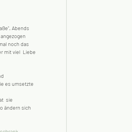
raße". Abends 
n angezogen 
mal noch das 
mit viel  Liebe 
d  
sie es umsetzte 
t  sie 
o ändern sich 
rschrank
.