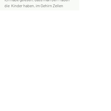
die  Kinder haben, im Gehirn Zellen 
finden kann, die nicht körpereigene sind. 
 Vielleicht sind also auch all unsere 
Kinder tatsächlich für immer ein Teil von 
uns. Im Herzen auf  jeden Fall. 
Aktuelle Beiträge
Alle ansehen